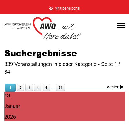
Mitarbeiterportal
Suchergebnisse
339 Veranstaltungen in dieser Kategorie
- Seite 1 /
34
Weiter
...
1
2
3
4
5
34
13
Januar
2025