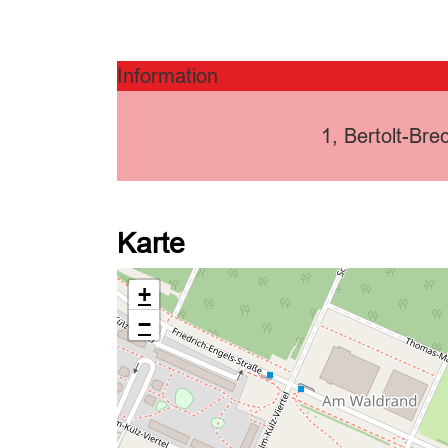
Information
1, Bertolt-Br
Karte
+
−