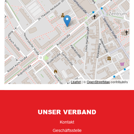
Leaflet
| ©
OpenStreetMap
contributors
UNSER VERBAND
Kontakt
Geschäftsstelle