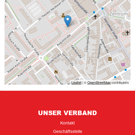
Leaflet
| ©
OpenStreetMap
contributors
UNSER VERBAND
Kontakt
Geschäftsstelle