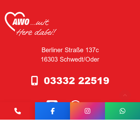
Berliner Straße 137c
16303 Schwedt/Oder
03332 22519
Kontakt
Facebook
Instagram
What