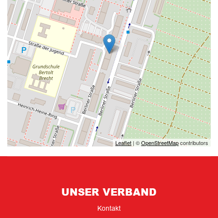
Leaflet
| ©
OpenStreetMap
contributors
UNSER VERBAND
Kontakt