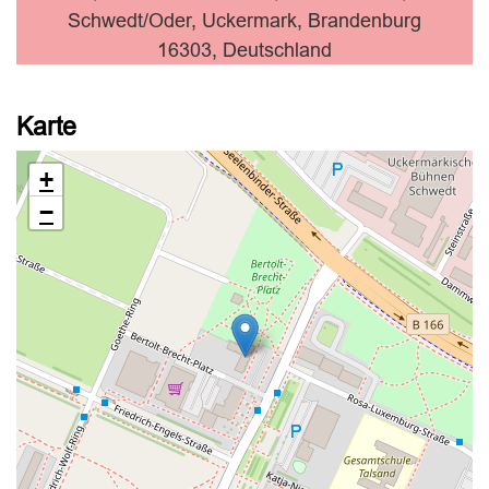
Schwedt/Oder, Uckermark, Brandenburg
16303, Deutschland
Karte
+
−