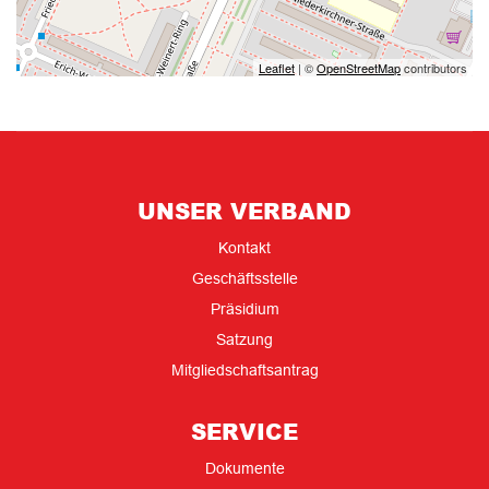
Leaflet
| ©
OpenStreetMap
contributors
UNSER VERBAND
Kontakt
Geschäftsstelle
Präsidium
Satzung
Mitgliedschaftsantrag
SERVICE
Dokumente