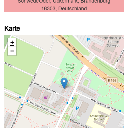
Schwedt/Oder, Uckermark, Brandenburg
16303, Deutschland
Karte
+
−