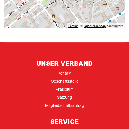
Leaflet
| ©
OpenStreetMap
contributors
UNSER VERBAND
Kontakt
Geschäftsstelle
Präsidium
Satzung
Mitgliedschaftsantrag
SERVICE