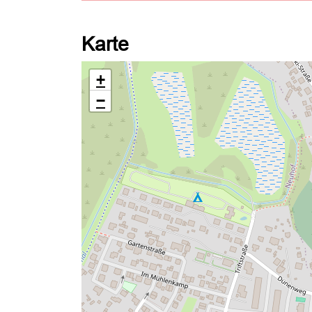
Karte
+
−