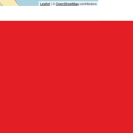
Leaflet
| ©
OpenStreetMap
contributors