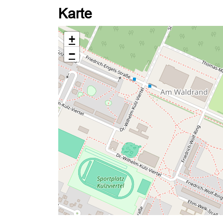
Karte
+
−