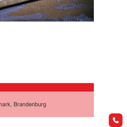
rmark, Brandenburg
Kont